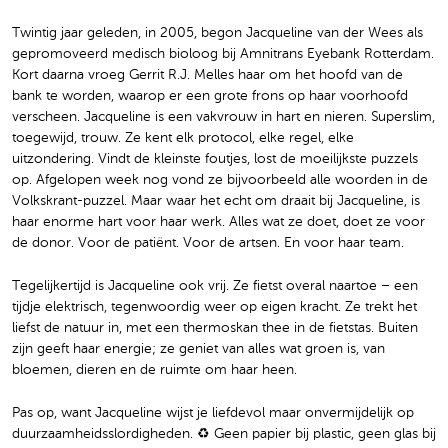
Twintig jaar geleden, in 2005, begon Jacqueline van der Wees als
gepromoveerd medisch bioloog bij Amnitrans Eyebank Rotterdam.
Kort daarna vroeg Gerrit R.J. Melles haar om het hoofd van de
bank te worden, waarop er een grote frons op haar voorhoofd
verscheen. Jacqueline is een vakvrouw in hart en nieren. Superslim,
toegewijd, trouw. Ze kent elk protocol, elke regel, elke
uitzondering. Vindt de kleinste foutjes, lost de moeilijkste puzzels
op. Afgelopen week nog vond ze bijvoorbeeld alle woorden in de
Volkskrant-puzzel. Maar waar het echt om draait bij Jacqueline, is
haar enorme hart voor haar werk. Alles wat ze doet, doet ze voor
de donor. Voor de patiënt. Voor de artsen. En voor haar team.
Tegelijkertijd is Jacqueline ook vrij. Ze fietst overal naartoe – een
tijdje elektrisch, tegenwoordig weer op eigen kracht. Ze trekt het
liefst de natuur in, met een thermoskan thee in de fietstas. Buiten
zijn geeft haar energie; ze geniet van alles wat groen is, van
bloemen, dieren en de ruimte om haar heen.
Pas op, want Jacqueline wijst je liefdevol maar onvermijdelijk op
duurzaamheidsslordigheden. ♻️ Geen papier bij plastic, geen glas bij