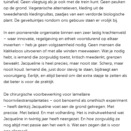
tuinafval. Geen vliegtuig als je ook met de trein kunt. Geen peuken
op de grond. Vegetarische alternatieven, kleding uit de
tweedehands kledingruiltas, zaadjes van een verdorde biologische
plant. De geveltuintjes rondom ons gebouw staan er vrolijk bij.
In een pionierende organisatie binnen een zeer lastig krachtenveld
– waar innovatie, regelgeving en ethiek voortdurend op elkaar
inwerken – heb je geen volgzaamheid nodig. Geen mensen die
klakkeloos uitvoeren of met alle winden meewaaien. Wat je nodig
hebt, is iemand die zorgvuldig toetst, kritisch meedenkt, grenzen
bewaakt. Jacqueline is heel precies, maar nooit star. Scherp, maar
nooit koud. Iemand die, juist door stevig te staan, bijdraagt aan
vooruitgang. Eerlijk, en altijd bereid om dat extra stapje te zetten als
dat beter is voor de praktijk.
De chirurgische voorbewerking voor lamellaire
hoornvliestransplantaties – ooit benoemd als onethisch experiment
– heeft dankzij Jacqueline voet aan de grond gekregen. Met
precisie. Met beleid. En met volharding. Het is indrukwekkend wat
Jacqueline in twintig jaar heeft neergezet. En hoe zorgvuldig ze
nog altijd met passie aan het werk is. Wat een zegen dat is voor