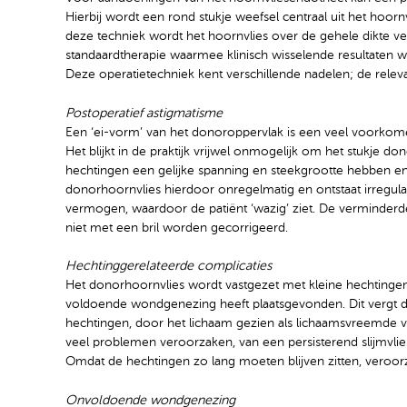
Hierbij wordt een rond stukje weefsel centraal uit het hoor
deze techniek wordt het hoornvlies over de gehele dikte ve
standaardtherapie waarmee klinisch wisselende resultaten w
Deze operatietechniek kent verschillende nadelen; de relev
Postoperatief astigmatisme
Een ‘ei-vorm’ van het donoroppervlak is een veel voorkome
Het blijkt in de praktijk vrijwel onmogelijk om het stukje do
hechtingen een gelijke spanning en steekgrootte hebben en o
donorhoornvlies hierdoor onregelmatig en ontstaat irregul
vermogen, waardoor de patiënt ‘wazig’ ziet. De verminder
niet met een bril worden gecorrigeerd.
Hechtinggerelateerde complicaties
Het donorhoornvlies wordt vastgezet met kleine hechtinge
voldoende wondgenezing heeft plaatsgevonden. Dit vergt d
hechtingen, door het lichaam gezien als lichaamsvreemde vo
veel problemen veroorzaken, van een persisterend slijmvliesd
Omdat de hechtingen zo lang moeten blijven zitten, veroor
Onvoldoende wondgenezing