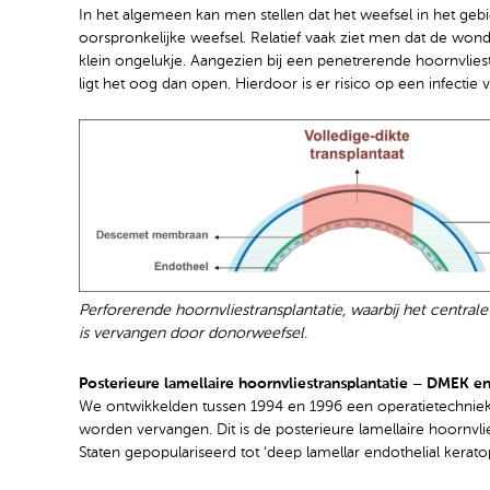
In het algemeen kan men stellen dat het weefsel in het geb
oorspronkelijke weefsel. Relatief vaak ziet men dat de wond
klein ongelukje. Aangezien bij een penetrerende hoornvliest
ligt het oog dan open. Hierdoor is er risico op een infectie
Perforerende hoornvliestransplantatie, waarbij het central
is vervangen door donorweefsel.
Posterieure lamellaire hoornvliestransplantatie – DMEK
We ontwikkelden tussen 1994 en 1996 een operatietechniek
worden vervangen. Dit is de posterieure lamellaire hoornvlie
Staten gepopulariseerd tot ‘deep lamellar endothelial keratop