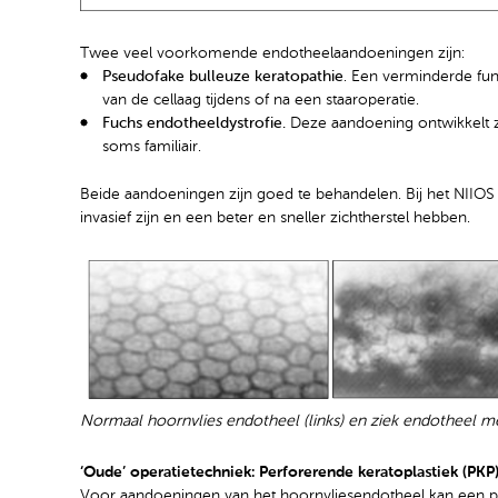
Twee veel voorkomende endotheelaandoeningen zijn:
Pseudofake bulleuze keratopathie
. Een verminderde func
van de cellaag tijdens of na een staaroperatie.
Fuchs endotheeldystrofie.
Deze aandoening ontwikkelt z
soms familiair.
Beide aandoeningen zijn goed te behandelen. Bij het NIIOS
invasief zijn en een beter en sneller zichtherstel hebben.
Normaal hoornvlies endotheel (links) en ziek endotheel met
‘Oude’ operatietechniek: Perforerende keratoplastiek (PKP
Voor aandoeningen van het hoornvliesendotheel kan een per