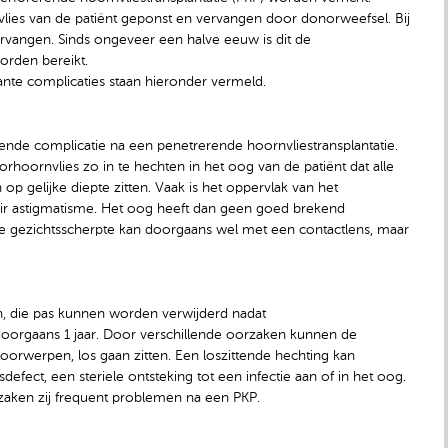
nvlies van de patiënt geponst en vervangen door donorweefsel. Bij
rvangen. Sinds ongeveer een halve eeuw is dit de
orden bereikt.
ante complicaties staan hieronder vermeld.
nde complicatie na een penetrerende hoornvliestransplantatie.
norhoornvlies zo in te hechten in het oog van de patiënt dat alle
p gelijke diepte zitten. Vaak is het oppervlak van het
air astigmatisme. Het oog heeft dan geen goed brekend
de gezichtsscherpte kan doorgaans wel met een contactlens, maar
n, die pas kunnen worden verwijderd nadat
oorgaans 1 jaar. Door verschillende oorzaken kunnen de
orwerpen, los gaan zitten. Een loszittende hechting kan
efect, een steriele ontsteking tot een infectie aan of in het oog.
zaken zij frequent problemen na een PKP.