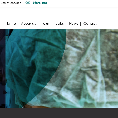
 use of cookies.
OK
More Info
Home
About us
Team
Jobs
News
Contact