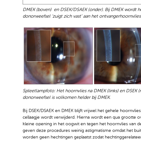
DMEK (boven) en DSEK/DSAEK (onder). Bij DMEK wordt het 
donorweefsel ‘zuigt zich vast’ aan het ontvangerhoornvlies.
Spleetlampfoto: Het hoornvlies na DMEK (links) en DSEK (
donorweefsel is volkomen helder bij DMEK.
Bij DSEK/DSAEK en DMEK blijft vrijwel het gehele hoornvlies 
cellaagje wordt verwijderd. Hierna wordt een qua grootte
kleine opening in het oogwit en tegen het hoornvlies van de 
geven deze procedures weinig astigmatisme omdat het buite
worden geen hechtingen geplaatst zodat hechtinggerelatee