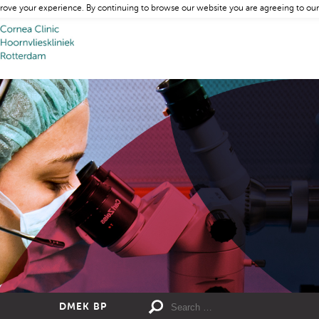
rove your experience. By continuing to browse our website you are agreeing to our
DMEK BP