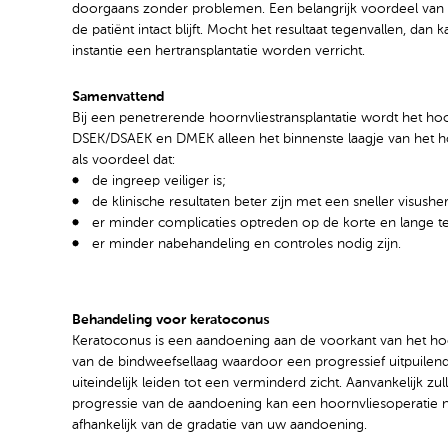
doorgaans zonder problemen. Een belangrijk voordeel van
de patiënt intact blijft. Mocht het resultaat tegenvallen, dan 
instantie een hertransplantatie worden verricht.
Samenvattend
Bij een penetrerende hoornvliestransplantatie wordt het hoor
DSEK/DSAEK en DMEK alleen het binnenste laagje van het 
als voordeel dat:
de ingreep veiliger is;
de klinische resultaten beter zijn met een sneller visushe
er minder complicaties optreden op de korte en lange te
er minder nabehandeling en controles nodig zijn.
Behandeling voor keratoconus
Keratoconus is een aandoening aan de voorkant van het ho
van de bindweefsellaag waardoor een progressief uitpuilend
uiteindelijk leiden tot een verminderd zicht. Aanvankelijk zu
progressie van de aandoening kan een hoornvliesoperatie no
afhankelijk van de gradatie van uw aandoening.